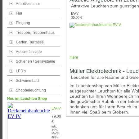
Arbeitszimmer
Attraktive Leuchten zum günstigen
Flur
EV-V
35,00 €
Eingang
Treppen, Treppenhaus
Garten, Terrasse
Aussenfassade
mehr
Schienen / Seilsysteme
Müller Elektrotechnik - Leu
LED‘s
Leuchten für alle Räume und Gel
Schwimmbad
Im Leuchtenshop von Müller Elektro
Shopbeleuchtung
ausgesuchter Leuchten für alle W
Leuchten für Ihren Wohnbereich fin
Neu im Leuchten Shop
die gewünschte Rubrik in der linke
bedanken uns für Ihren Besuch i
EV-IV
Ihnen viel Spaß beim Stöbern.
79,00
€
inkl.
19%
MwSt.
zzgl.