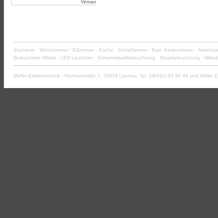
Versand
Startseite
·
Wohnzimmer
·
Eßzimmer
·
Küche
·
Schlafzimmer
·
Bad
·
Kinderzimmer
·
Arbeitsz
Beleuchtete Möbel
·
LED Leuchten
·
Schwimmbadbeleuchtung
·
Shopbeleuchtung
·
Webde
Müller Elektrotechnik - Virchowstraße 7, 76829
Landau
, Tel. (06341) 93 90 44 und Müller E